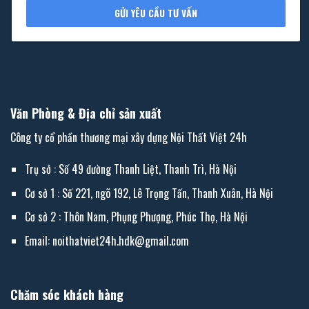
GỬI YÊU CẦU TƯ VẤN
Văn Phòng & Địa chỉ sản xuất
Công ty cổ phần thương mại xây dựng Nội Thất Việt 24h
Trụ sở : Số 49 đường Thanh Liệt, Thanh Trì, Hà Nội
Cơ sở 1 : Số 221, ngõ 192, Lê Trọng Tấn, Thanh Xuân, Hà Nội
Cơ sở 2 : Thôn Nam, Phụng Phượng, Phúc Thọ, Hà Nội
Email: noithatviet24h.hdk@gmail.com
Chăm sóc khách hàng