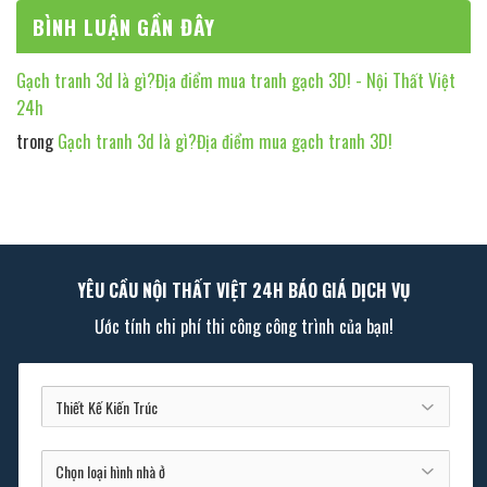
BÌNH LUẬN GẦN ĐÂY
Gạch tranh 3d là gì?Địa điểm mua tranh gạch 3D! - Nội Thất Việt
24h
trong
Gạch tranh 3d là gì?Địa điểm mua gạch tranh 3D!
YÊU CẦU NỘI THẤT VIỆT 24H BÁO GIÁ DỊCH VỤ
Ước tính chi phí thi công công trình của bạn!