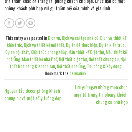
thể tham khảo để trang trí phòng khách cho bạn. Chúc bạn có một
phòng khách phù hợp với gu thẩm mỹ của mình và gia đình.
This entry was posted in
Dịch vụ
,
Dịch vụ cải tạo nhà cũ
,
Dịch vụ thiết kế
kiến trúc
,
Dịch vụ thiết kế nội thất
,
Dự án đã thực hiện
,
Dự án kiến trúc
,
Dự án nội thất
,
Kiến thức phong thủy
,
Mẫu thiết kế Biệt thự
,
Mẫu thiết kế
nhà Ống
,
Mẫu thiết kế nhà Phố
,
Nội thất biệt thự
,
Nội thất chung cư
,
Nội
thất Nhà hàng & Khách sạn
,
Nội thất nhà Ống
,
Thi công & Xây dựng
.
Bookmark the
permalink
.
Lưu giữ ngay những mẹo chọn
Nguyên tắc decor phòng khách
mua tủ trang trí phòng khách
chung cư và một số ý tưởng đẹp
chung cư phù hợp