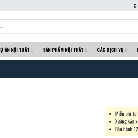
Gi
Ự ÁN NỘI THẤT
SẢN PHẨM NỘI THẤT
CÁC DỊCH VỤ
Miễn phí tư 
Xưởng sản x
Bảo hành 12