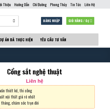
ới Thiệu
Hướng Dẫn
Chỉ Đường
Phong Thủy
Tin Tức
Liên Hệ
ĐĂNG NHẬP
GIỎ HÀNG /
0
₫
DỰ ÁN ĐÃ THỰC HIỆN
YÊU CẦU TƯ VẤN
Cổng sắt nghệ thuật
Liên hệ
vấn thiết kế, thi công
uất nội thất giá rẻ nhất
 tháng, chăm sóc trọn đời