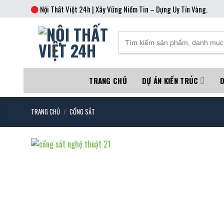
Skip
Nội Thất Việt 24h | Xây Vững Niềm Tin – Dựng Uy Tín Vàng.
to
content
TRANG CHỦ
DỰ ÁN KIẾN TRÚC
D
TRANG CHỦ
/
CỔNG SẮT