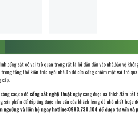
N
ình,cổng sắt có vai trò quan trọng rất là lối dẫn dẫn vào nhà,bảo vệ khôn
rò trong tổng thể kiến trúc ngôi nhà.Do đó cửa cổng chiếm một vai trò qua
 cấp.
y càng cao,do đó
cổng sắt nghệ thuật
ngày càng được ưa thích.Nắm bắt 
ng sản phẩm để đáp ứng được nhu cầu của khách hàng dù nhỏ nhất hoặc đò
m ngưỡng và liên hệ ngay hotline:0983.730.104 để được tư vấn và p