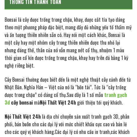
THÔNG TIN THANH TOÁN
Bonsai là cây được trồng trong chậu, khay, được cắt tỉa tạo dáng
theo một phương pháp đặc biệt, mang đầy đủ những yếu tố thẩm mỹ
và ấn tượng thiên nhiên sẵn có. Hay nói một cách khác, Bonsai là
một cây hay một nhóm cây trong thiên nhiên được thu nhỏ lại
nhưng dáng thế, thân của nó vẫn mang nét cổ thụ, nhuộm 1 màu
thời gian cổ kín được trồng trong chậu, khay hay trên đá bằng 1 kỹ
nghệ riêng biệt.
Cây Bonsai thường được biết đến là một nghệ thuật cây cảnh đến từ
Nhật Bản. Nghĩa Hán – Việt của nó là “bồn tài”. Tức là “cây trồng
được trong chậu” có dáng cổ thụ.Sau đây là 1 số mẫu
tranh gạch
3d
cây bonsai
mà
Nội Thất Việt 24h
giới thiệu tới quý khách.
Nội Thất Việt 24h
là địa chỉ chuyên sản xuất tranh gạch 3D, phân
phối, bán buôn cho các đại lý với mức chiết khấu cực cao và bán lẻ
cho các quý vị khách hàng.Các đại lý có nhu cầu in tranh,các khách