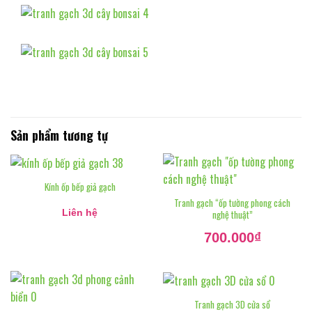
Sản phẩm tương tự
Kính ốp bếp giả gạch
Tranh gạch “ốp tường phong cách
nghệ thuật”
Liên hệ
Giá
700.000
₫
gốc
là:
Giá
900.000₫.
hiện
tại
là:
700.000₫.
Tranh gạch 3D cửa sổ