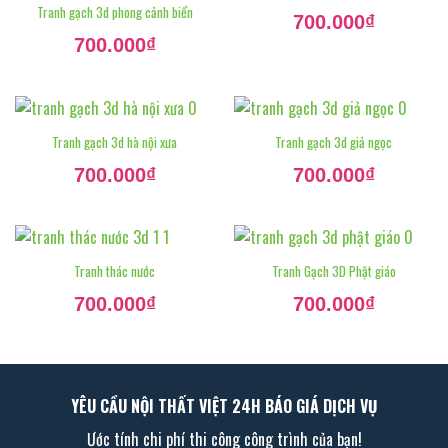
Giá
Tranh gạch 3d phong cảnh biển
700.000
₫
gốc
Giá
là:
Giá
700.000
₫
gốc
900.000₫.
hiện
là:
Giá
tại
900.000₫.
hiện
là:
tại
700.000₫.
là:
700.000₫.
Tranh gạch 3d hà nội xưa
Tranh gạch 3d giả ngọc
Giá
Giá
700.000
₫
700.000
₫
gốc
gốc
là:
Giá
là:
Giá
900.000₫.
hiện
900.000₫.
hiện
tại
tại
là:
là:
700.000₫.
700.000₫.
Tranh thác nước
Tranh Gạch 3D Phật giáo
Giá
Giá
700.000
₫
700.000
₫
gốc
gốc
là:
Giá
là:
Giá
900.000₫.
hiện
900.000₫.
hiện
tại
tại
là:
là:
700.000₫.
700.000₫.
YÊU CẦU NỘI THẤT VIỆT 24H BÁO GIÁ DỊCH VỤ
Ước tính chi phí thi công công trình của bạn!