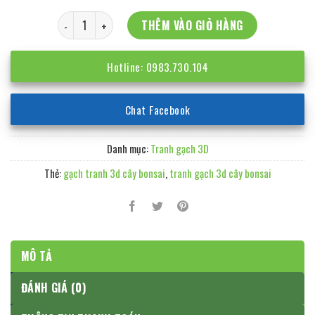
Tranh gạch 3D cây bonsai số lượng
THÊM VÀO GIỎ HÀNG
Hotline: 0983.730.104
Chat Facebook
Danh mục:
Tranh gạch 3D
Thẻ:
gạch tranh 3d cây bonsai
,
tranh gạch 3d cây bonsai
MÔ TẢ
ĐÁNH GIÁ (0)