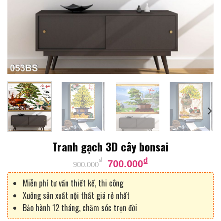
Tranh gạch 3D cây bonsai
Giá
Giá
₫
₫
700.000
900.000
gốc
hiện
là:
tại
Miễn phí tư vấn thiết kế, thi công
900.000₫.
là:
Xưởng sản xuất nội thất giá rẻ nhất
700.000₫.
Bảo hành 12 tháng, chăm sóc trọn đời