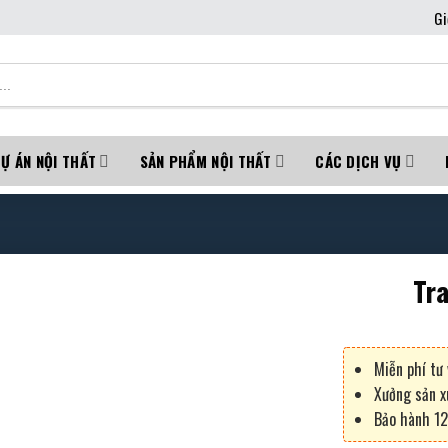
Gi
Ự ÁN NỘI THẤT
SẢN PHẨM NỘI THẤT
CÁC DỊCH VỤ
Tr
Miễn phí tư 
Xưởng sản x
Bảo hành 12