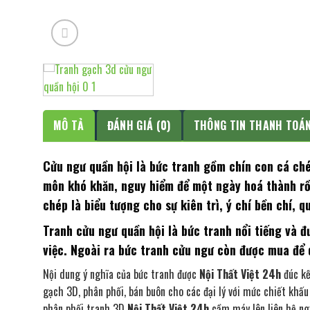
MÔ TẢ
ĐÁNH GIÁ (0)
THÔNG TIN THANH TOÁ
Cửu ngư quần hội là bức tranh gồm chín con cá ch
môn khó khăn, nguy hiểm để một ngày hoá thành rồn
chép là biểu tượng cho sự kiên trì, ý chí bền chí, 
Tranh cửu ngư quần hội là bức tranh nổi tiếng và 
việc. Ngoài ra bức tranh cửu ngư còn được mua để 
Nội dung ý nghĩa của bức tranh được
Nội Thất Việt 24h
đúc kế
gạch 3D, phân phối, bán buôn cho các đại lý với mức chiết khấu
phân phối tranh 3D
Nội Thất Việt 24h,
cầm máy lên liên hệ nga