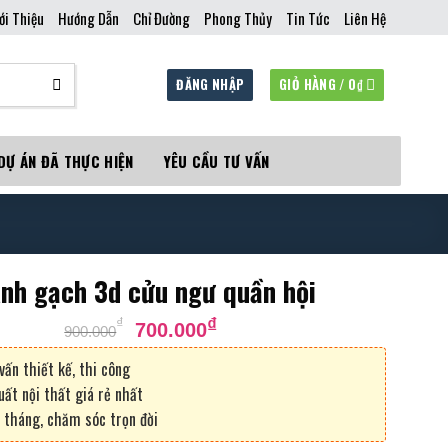
ới Thiệu
Hướng Dẫn
Chỉ Đường
Phong Thủy
Tin Tức
Liên Hệ
ĐĂNG NHẬP
GIỎ HÀNG /
0
₫
DỰ ÁN ĐÃ THỰC HIỆN
YÊU CẦU TƯ VẤN
anh gạch 3d cửu ngư quần hội
Giá
Giá
₫
₫
700.000
900.000
gốc
hiện
là:
tại
vấn thiết kế, thi công
900.000₫.
là:
uất nội thất giá rẻ nhất
700.000₫.
 tháng, chăm sóc trọn đời