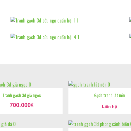
Tranh gạch 3d giả ngọc
Gạch tranh lát nền
Giá
700.000
₫
gốc
Liên hệ
Giá
là:
hiện
900.000₫.
tại
là:
700.000₫.