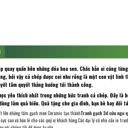
N
ép quay quần bên những đóa hoa sen. Chắc hẳn ai cũng từng
g, bởi vậy cá chép được coi như rồng là một con vật linh t
quyết tâm quyết thắng hướng tới thành công.
được yêu thích nhất trong những bức tranh cá chép. Đây là 
dùng làm quà biếu. Quà tặng cho gia đình, bạn bè hay đối t
t lên những tấm gạch men Ceramic tạo thành
Tranh gạch 3d cửu ngư q
 cực cao và bán lẻ cho các quý vị khách hàng.Các đại lý có nhu cầu in tr
y với chúng tôi để được tư vấn.