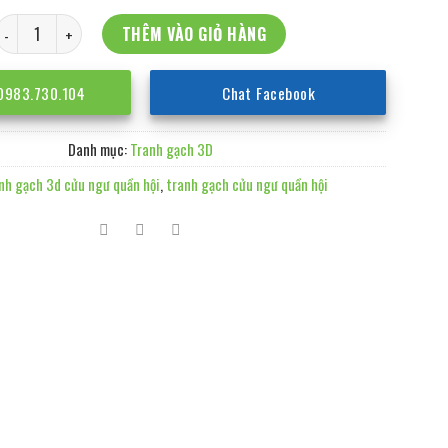
Tranh gạch 3d cửu ngư quần hội số lượng
THÊM VÀO GIỎ HÀNG
 0983.730.104
Chat Facebook
Danh mục:
Tranh gạch 3D
nh gạch 3d cửu ngư quần hội
,
tranh gạch cửu ngư quần hội