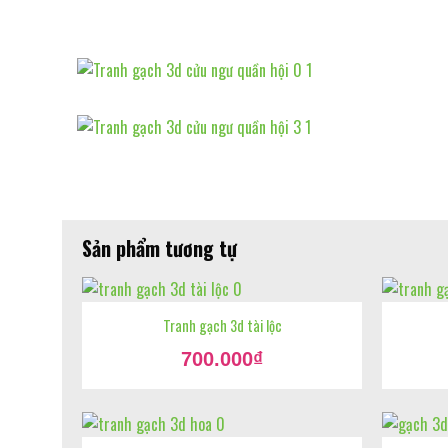
Sản phẩm tương tự
Tranh gạch 3d tài lộc
Giá
700.000
₫
gốc
Giá
là:
hiện
900.000₫.
tại
là:
700.000₫.