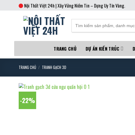
Skip
Nội Thất Việt 24h | Xây Vững Niềm Tin – Dựng Uy Tín Vàng.
to
content
TRANG CHỦ
DỰ ÁN KIẾN TRÚC
D
TRANG CHỦ
/
TRANH GẠCH 3D
-22%