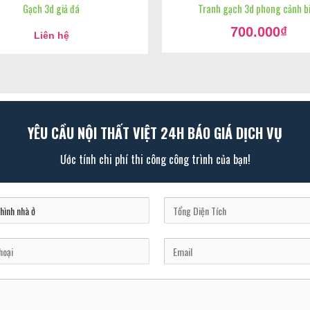
Gạch 3d giả đá
Tranh gạch 3d phong cảnh b
Giá
700.000
₫
gốc
Liên hệ
Giá
là:
hiện
900.000₫.
tại
là:
700.000₫.
YÊU CẦU NỘI THẤT VIỆT 24H BÁO GIÁ DỊCH VỤ
Ước tính chi phí thi công công trình của bạn!