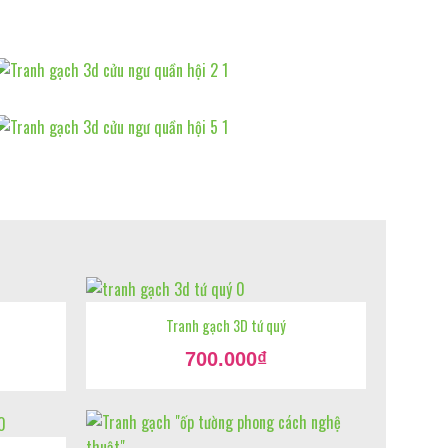
Tranh gạch 3D tứ quý
Giá
700.000
₫
gốc
Giá
là:
hiện
900.000₫.
tại
là:
700.000₫.