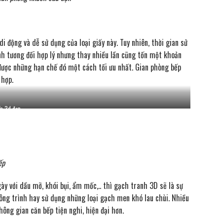
i động và dễ sử dụng của loại giấy này. Tuy nhiên, thời gian sử
nh tương đối hợp lý nhưng thay nhiều lần cũng tốn một khoản
được những hạn chế đó một cách tối ưu nhất. Gian phòng bếp
 hợp.
ếp 3d đẹp
ếp
y với dầu mỡ, khói bụi, ẩm mốc,.. thì gạch tranh 3D sẽ là sự
công trình hay sử dụng những loại gạch men khó lau chùi. Nhiều
hông gian căn bếp tiện nghi, hiện đại hơn.