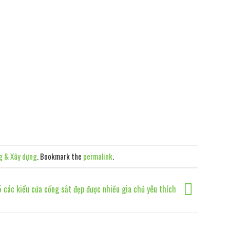
g & Xây dựng
. Bookmark the
permalink
.
5 các kiểu cửa cổng sắt đẹp được nhiều gia chủ yêu thích