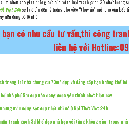
ệc lựa chọn cho gian phòng bếp của mình loại tranh gạch 3D chất lượng s
ất Việt 24h
sẽ là điểm đến lý tưởng cho việc “thay áo” mới cho căn bếp t
này nên đừng bỏ lỡ nhé!
 bạn có nhu cầu tư vấn,thi công tra
liên hệ với
Hotline:0
:
ách trang trí nhà chung cư 70m² đẹp và đẳng cấp bạn không thể bỏ
 kế nhà phố 5m đẹp nào đang được yêu thích nhất hiện nay
những mẫu cổng sắt đẹp nhất chỉ có ở Nội Thất Việt 24h
 mẫu tranh gạch 3d khổ dọc phù hợp với từng không gian trong nhà