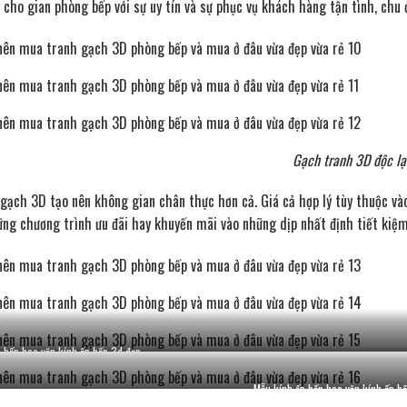
 cho gian phòng bếp với sự uy tín và sự phục vụ khách hàng tận tình, chu 
Gạch tranh 3D độc lạ
 gạch 3D tạo nên không gian chân thực hơn cả. Giá cả hợp lý tùy thuộc và
ững chương trình ưu đãi hay khuyến mãi vào những dịp nhất định tiết kiệ
 bếp hoa văn kính ốp bếp 3d đẹp
Mẫu kính ốp bếp hoa văn kính ốp b