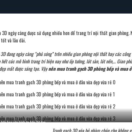
 3D ngày càng được sử dụng nhiều hơn để trang trí nội thất gian phòng. 
tốt và lâu dài.
3D đang ngày càng “phủ sóng” trên nhiều gian phòng nội thất hay các công tr
 hết các mô hình trang trí hiện nay như ốp tường, lát sàn, lát nền,… Gian p
đẹp mắt được sáng tạo. Vậy
nên mua tranh gạch 3D phòng bếp và mua ở 
 bếp hoa văn kính ốp bếp 3d đẹp
Tranh gạch 3D xóa bỏ nhàm chán cho không g