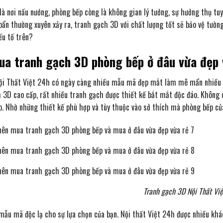
là nơi nấu nướng, phòng bếp còng là không gian lý tưởng, sự hưởng thụ tuy
ẩn thường xuyên xảy ra, tranh gạch 3D với chất lượng tốt sẽ bảo vệ tường
ếu tố trên?
ua tranh gạch 3D phòng bếp ở đâu vừa đẹp 
ội Thất Việt 24h có ngày càng nhiều mẫu mã đẹp mắt làm mê mẩn nhiều b
 3D cao cấp, rất nhiều tranh gạch được thiết kế bắt mắt độc đáo. Không 
o. Nhờ những thiết kế phù hợp và tùy thuộc vào sở thích mà phòng bếp của
Tranh gạch 3D Nội Thất Vi
mẫu mã độc lạ cho sự lựa chọn của bạn. Nội thất Việt 24h được nhiều k