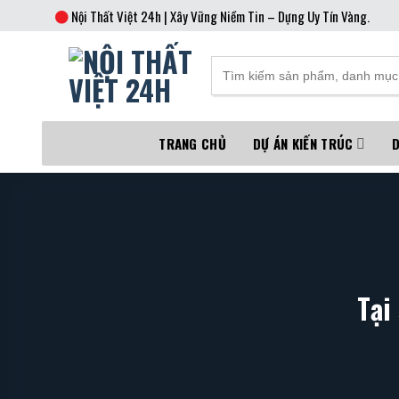
Skip
Nội Thất Việt 24h | Xây Vững Niềm Tin – Dựng Uy Tín Vàng.
to
content
TRANG CHỦ
DỰ ÁN KIẾN TRÚC
D
Tại