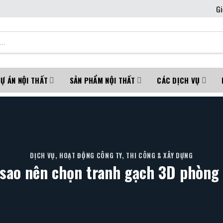
Gi
Ự ÁN NỘI THẤT
SẢN PHẨM NỘI THẤT
CÁC DỊCH VỤ
DỊCH VỤ
,
HOẠT ĐỘNG CÔNG TY
,
THI CÔNG & XÂY DỰNG
 sao nên chọn tranh gạch 3D phòng