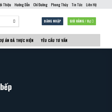
ới Thiệu
Hướng Dẫn
Chỉ Đường
Phong Thủy
Tin Tức
Liên Hệ
ĐĂNG NHẬP
GIỎ HÀNG /
0
₫
DỰ ÁN ĐÃ THỰC HIỆN
YÊU CẦU TƯ VẤN
 bếp