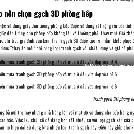
ao nên chọn gạch 3D phòng bếp
việc sử dụng giấy dán tường phòng bếp được sử dụng rất rộng rãi bởi tính d
giấy dán tường cho phòng bếp không lâu và thường phải thay mới. Giá thà
ho chi tiêu gia đình của bạn. Tranh gạch 3D được tạo ra nhằm khắc phục 
 được “thay áo mới” chỉ bằng loại tranh gạch với chất lượng và giá cả phù
Mẫu kính ốp bếp hoa văn kính ốp b
Tranh gạch 3D phòng b
ững bà nội trợ hay những nhà hàng lớn với mật độ sử dụng nhà bếp hàng ngà
oàn hảo. Việc lau chùi sẽ dễ dàng hơn rất nhiều so với loại gạch sẵn của 
căn hộ hiện đại sử dụng khá nhiều loại tranh gạch này. Điều này giúp cho k