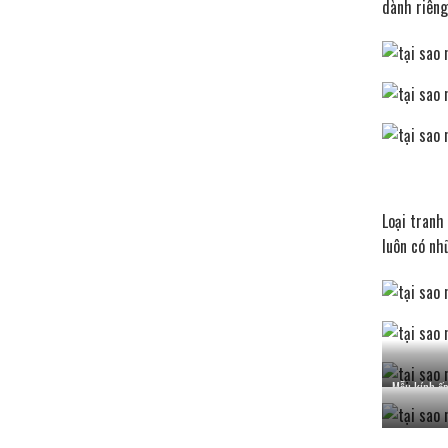
dành riêng
Loại tranh
luôn có nh
Mẫu kính ốp