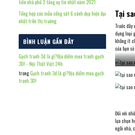
tiền nhà phố 2 tầng uy tín nhất năm 2021
Tại s
Tổng hợp các mẫu cổng sắt 6 cánh đẹp hiện đại
nhất trên thị trường
Trước đây 
dụng loại 
BÌNH LUẬN GẦN ĐÂY
không ít c
của bạn sẽ
Gạch tranh 3d là gì?Địa điểm mua tranh gạch
3D! - Nội Thất Việt 24h
trong
Gạch tranh 3d là gì?Địa điểm mua gạch
tranh 3D!
Đối với nh
lựa chọn h
ngôi nhà, 