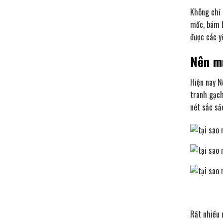
Không chỉ 
mốc, bám b
được các y
Nên m
Hiện nay N
tranh gạch
nét sắc sả
Rất nhiều 