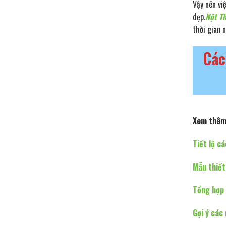
Vậy nên vi
dẹp.
Nột Th
thời gian 
Các
Xem thêm
Tiết lộ c
Mẫu thiết
Tổng hợp 
Gợi ý các