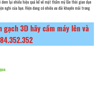
ẽ đem lại nhiều hiệu quả kể về mặt thẩm mỹ lẫn thời gian dọn
iện nghi của bạn. Hiện đang có nhiều ưu đãi khuyến mãi trong
nh gạch 3D hãy cầm máy lên và
984.352.352
 qua