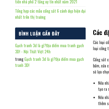
tiền nhà phố 2 tầng uy tín nhất năm 2021
Tổng hợp các mẫu cổng sắt 6 cánh đẹp hiện đại
nhất trên thị trường
Các đ
BÌNH LUẬN GẦN ĐÂY
Các loại c
Gạch tranh 3d là gì?Địa điểm mua tranh gạch
loại công 
3D! - Nội Thất Việt 24h
trong
Gạch tranh 3d là gì?Địa điểm mua gạch
Cổng sắt c
tranh 3D!
bấm, cửa c
sẽ lựa chọ
Nếu nhà
tạo ra 
Nếu nhà
thêm sự