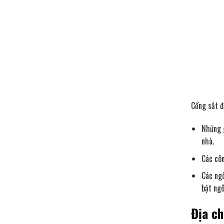
c
h
i
e
x
p
o
Cổng sắt đ
Những g
nhà.
Các côn
Các ngô
bật ngô
Địa ch