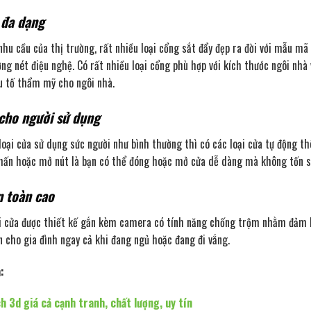
đa dạng
nhu cầu của thị trường, rất nhiều loại cổng sắt đẩy đẹp ra đời với mẫu mã
ờng nét điệu nghệ. Có rất nhiều loại cổng phù hợp với kích thước ngôi nh
u tố thẩm mỹ cho ngôi nhà.
 cho người sử dụng
loại cửa sử dụng sức người như bình thường thì có các loại cửa tự động th
hấn hoặc mở nút là bạn có thể đóng hoặc mở cửa dễ dàng mà không tốn sứ
n toàn cao
i cửa được thiết kế gắn kèm camera có tính năng chống trộm nhằm đảm bả
n cho gia đình ngay cả khi đang ngủ hoặc đang đi vắng.
:
h 3d giá cả cạnh tranh, chất lượng, uy tín