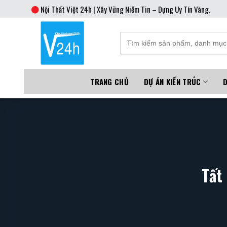
Skip
Nội Thất Việt 24h | Xây Vững Niềm Tin – Dựng Uy Tín Vàng.
to
content
TRANG CHỦ
DỰ ÁN KIẾN TRÚC
D
Tất