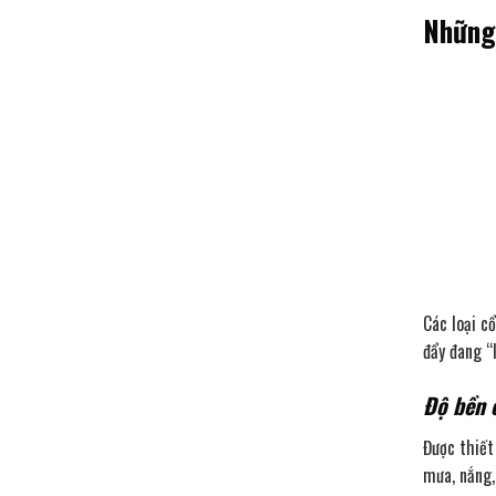
Những 
Các loại c
đẩy đang “l
Độ bền 
Được thiết
mưa, nắng,