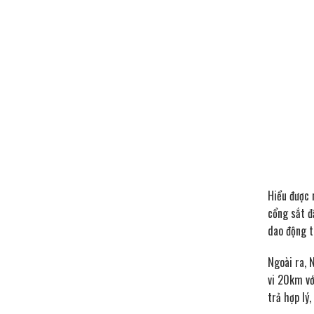
Hiểu được 
cổng sắt đ
dao động t
Ngoài ra, 
vi 20km vớ
trả hợp lý