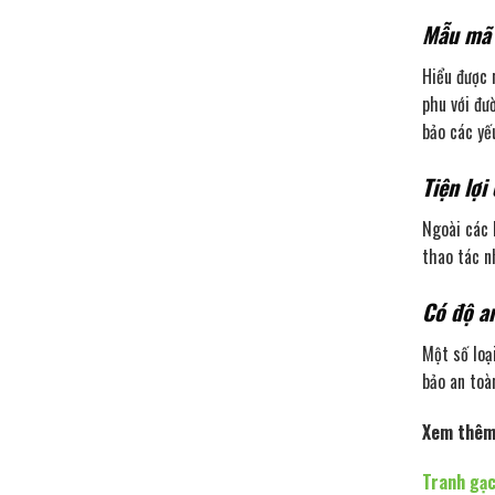
Mẫu mã 
Hiểu được 
phu với đư
bảo các yế
Tiện lợi
Ngoài các 
thao tác n
Có độ a
Một số loạ
bảo an toà
Xem thêm
Tranh gạc