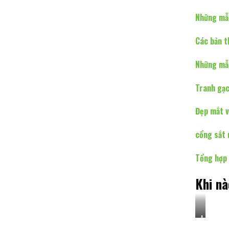
Những mẫu
Các bản t
Những mẫu
Tranh gạc
Đẹp mắt v
cổng sắt 
Tổng hợp 
Khi n
A
r