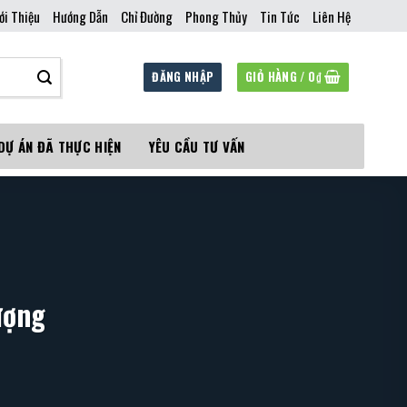
ới Thiệu
Hướng Dẫn
Chỉ Đường
Phong Thủy
Tin Tức
Liên Hệ
ĐĂNG NHẬP
GIỎ HÀNG /
0
₫
DỰ ÁN ĐÃ THỰC HIỆN
YÊU CẦU TƯ VẤN
ượng