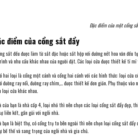
Đặc điểm của một cổng sắ
ặc điểm của cổng sắt đẩy
ổng sắt đều được làm từ sắt đặc hoặc sắt hộp với đường nét hoa văn đều t
trình và nhu cầu khác nhau của người đặt. Các loại cửa được thiết kế tỉ m
ó hai loại là cổng một cánh và cổng hai cánh với các hình thức: loại cửa 
ó đường ray nổi, đường ray chìm,… được thiết kế đơn giản. Phụ thuộc vào 
n loại cửa khác nhau.
 của bạn là nhà cấp 4, loại nhỏ thì nên chọn các loại cổng sắt đẩy đẹp, thi
sự liên kết, gần gũi với ngôi nhà.
 bạn là biệt thự, có cổng trụ to bên ngoài thì nên chọn loại cổng sắt đẩy
 bề thế và sang trọng của ngôi nhà và gia chủ.