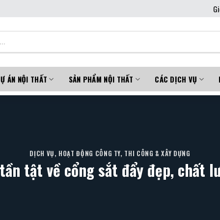
Gi
Ự ÁN NỘI THẤT
SẢN PHẨM NỘI THẤT
CÁC DỊCH VỤ
DỊCH VỤ
,
HOẠT ĐỘNG CÔNG TY
,
THI CÔNG & XÂY DỰNG
 tần tật về cổng sắt đẩy đẹp, chất l